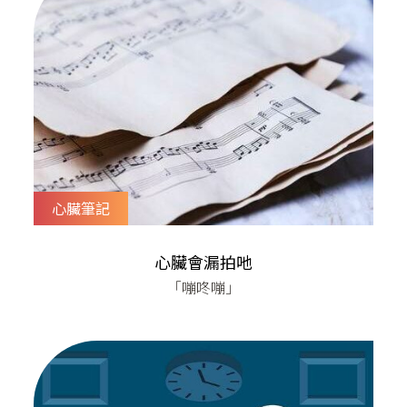
而心臟衰竭患者需要使用利尿劑或一些保護
心臟用藥，也有血壓降低的副作用，會導致
患者疲憊和頭暈的不舒服。​目前心臟衰竭常
用藥包括：利尿劑⏩️ 體內
心臟筆記
心臟會漏拍吔
「嘣咚嘣」