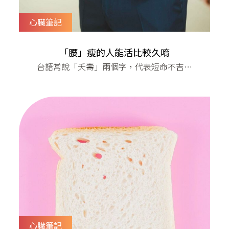
心臟筆記
「腰」瘦的人能活比較久唷
​台語常說「夭壽」兩個字，代表短命不吉利
的意思，不過經過大規模的研究顯示，腰比
較瘦的人，似乎比較健康，反而可以活得比
較久耶？！​經過10年以上追蹤、統計65萬人
的資料顯示，腰圍的尺寸與年紀有負相關，
也就是腰越粗的人，壽命會越短，而且這個
研究結果早在2014年就發表了。​近來醫師也
不斷呼籲把腰圍加入健
心臟筆記