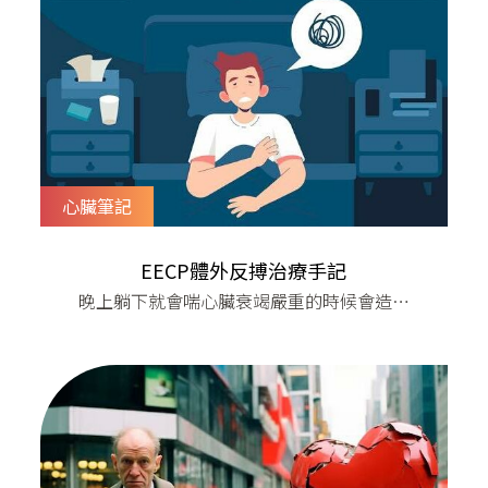
心臟筆記
EECP體外反搏治療手記
晚上躺下就會喘​心臟衰竭嚴重的時候會造成
肺水腫 因為心臟無法把肺臟的血液引流回
來，造成液體堆積，滲出到肺泡之內，會讓
患者喘個不停～～特別因為重力的關係，身
體躺平時特別不舒服，導致患者夜不成眠，
無法好好睡覺