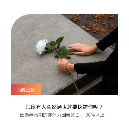
道為什麼自己會得糖尿病，甚至覺得自己吃
得不甜呀其實問題在肚子老是坐著、運動不
足、飲食習慣不好、還有超過40歲的人，常
常會有個小肚子。以前我們覺得沒有什麼，
但現在發現腹腔裡面的油脂是糖尿病的元
凶！ 而且您摸得到的鬆軟肚皮是皮下脂肪，
真的造成危害的是摸不到的深
心臟筆記
怎麼有人突然過世就要採訪你呢？
因為無預期的非外力因素死亡， 90%以上是
心臟的問題​「劉醫師，最近你常常上新聞耶