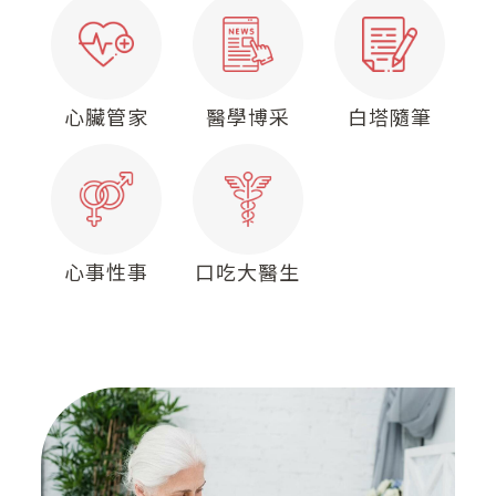
心臟筆記
院所介紹
心臟管家
醫學博采
白塔隨筆
醫療團隊
熱門療程
聯絡我們
心事性事
口吃大醫生